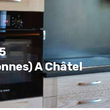
5
onnes) A Châtel